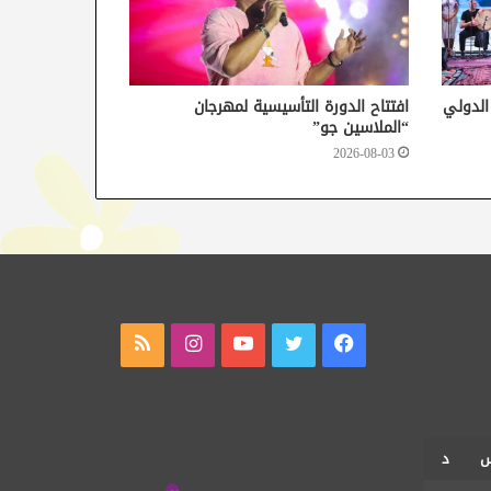
 الدولي
افتتاح الدورة التأسيسية لمهرجان
“الملاسين جو”
2026-08-03
فيسبوك
تويتر
يوتيوب
انستقرام
ملخص
الموقع
RSS
د