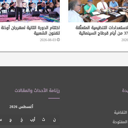
لاستعدادات التنظيمية المتعلّقة
اختتام الدورة الثانية لمهرجان أوذنة
للفنون الشعبية
2026-08-03
2026
دة
رزنامة الأحداث والمقالات
أغسطس 2026
الثقافية
ن
ث
أرب
خ
ج
س
 المفتوحة