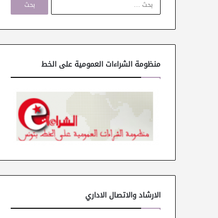
ل
ب
ح
ث
ع
ن
منظومة الشراءات العمومية على الخط
:
الارشاد والاتصال الاداري