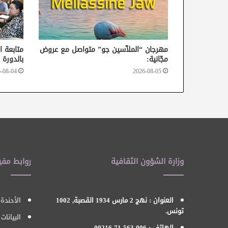
مهرجان “الملاّسين جو” متواصل مع عروض
متابعة ا
مجّانية:
بالدورة 37 من أيام قرطاج السينمائية
-08-04
2026-08-05
وزارة الشؤون الثقافية
روابط مفي
العنوان : نهج 2 مارس 1934 القصبة, 1002
الأحندة 
تونس.
البيانات
الهاتف : 006 563 71 00216.