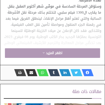
لهذه الأشرطة.
وستؤمّن المرحلة السادسة في موفّى شهر أكتوبر المقبل بنقل
ما يقارب ال1300 فيلم سلبي، لتختتم بذلك مرحلة نقل الأشرطة
السالبة والتي تعتبر أهمّ مراحل الإنقاذ، لينطلق الفريق فيما بعد
في رقمنة الجزء المنقول ومواصلة تأمين نقل العلب الفيلمية.
وللتذكير، فقد كان الإعلان عن ميلاد الخزينة الوطنيّة للسينما
التونسية بمقرّها الجديد بدار الكتب الوطنية يوم 08 فيفري 2023،
بعد تخطّي مراحل المعالجة والترميم للأرشيف السّينمائي الوطني
في مقرّه القديم بضاحية قمرت ليتمّ نقل هذا المخزون المهمّ
اظهر المزيد
إلى فضاءات مهيّأة ومستجيبة لشروط الحفظ العلمية الملائمة.
مقالات ذات صلة
خزينة الأرشيف السينمائي
دار الكتب الوطنية