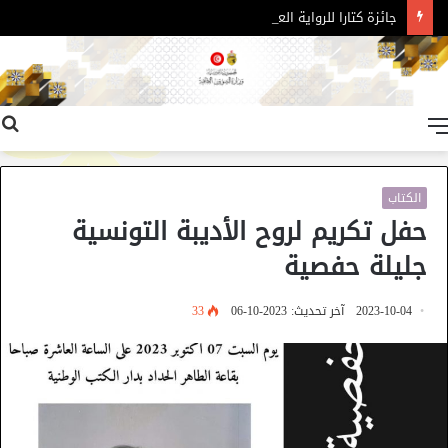
جائزة كتارا للرواية العربية – الدورة 11
القائمة
الكتاب
حفل تكريم لروح الأديبة التونسية
جليلة حفصية
2023-10-04
آخر تحديث: 2023-10-06
33