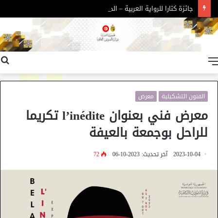
جائزة كتارا للرواية العربية – الدورة 11
القائمة
الفنون التشكيلية
معرض
معرض فني بعنوان l’inédite تكريما
للراحل بوجمعة بالعيفة
2023-10-04
آخر تحديث: 2023-10-06
72