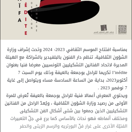
بمناسبة افتتاح الموسم الثقافي 2023- 2024 وتحت إشراف وزارة
الشؤون الثقافية، تنظم دار الفنون بالبلفيدير بالشراكة مع الهيئة
المديرة لاتحاد الفنانين التشكيليين التونسيين معرضا فنيا بعنوان
l’inédite تكريما للراحل بوجمعة بالعيفة وذلك يوم السبت 7
أكتوبر2023، بداية من الساعة السادسة مساء ويتواصل إلى غاية
7 نوفمبر 2023 .
ويحتوي المعرض أعمالا فنية للراحل بوجمعة بالعيفة تُعرض للمرة
الأولى من رصيد وزارة الشؤون الثقافية ، ويُعدّ الراحل من الفنانين
التشكيليين الذين جمعوا بين شتى أشكال الفن التشكيلى
ومختلف أنماطه فهو نحات بالأساس كما برع في جلّ التعبيرات
الفنيّة الأخرى على غرار فنّ البورتريه والرسم الزيتى والحفر