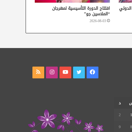
 الدولي
افتتاح الدورة التأسيسية لمهرجان
“الملاسين جو”
2026-08-03
فيسبوك
تويتر
يوتيوب
انستقرام
ملخص
الموقع
RSS
د
2
9