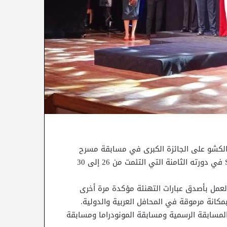
 الكشو على الجائزة الكبرى في مسابقة مسرح
الشارع في مهرجان شرم الشيخ الدولى للمسرح الشبابى Sitfy في دورته الثامنة التي التئمت من 26 إلى 30
العمل بأصدق عبارات التهنئة مؤكدة مرة أخرى
كانة مرموقة في المحافل العربية والدولية.
 عملا توزعت بين عروض المسابقة الرسمية ومسابقة المونودراما ومسابقة