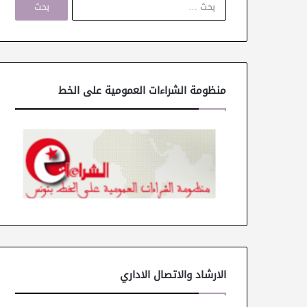
ل
ب
ح
ث
ع
ن
منظومة الشراءات العمومية على الخط
:
الارشاد والاتصال الاداري