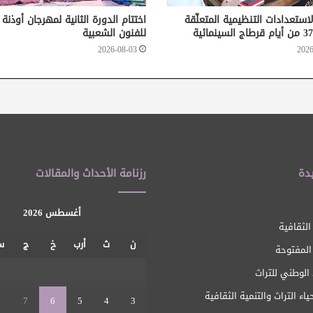
لاستعدادات التنظيمية المتعلّقة
اختتام الدورة الثانية لمهرجان أوذنة
للفنون الشعبية
2026-08-03
2026
دة
رزنامة الأحداث والمقالات
أغسطس 2026
الثقافية
ن
ث
أرب
خ
ج
س
 المفتوحة
1
الوطني للتراث
ياء التراث والتنمية الثقافية
8
7
6
5
4
3