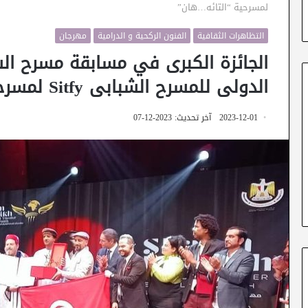
لمسرحية “التائه…هان”
التظاهرات الثقافية
الفنون الركحية و الدرامية
مهرجان
الجائزة الكبرى في مسابقة مسرح ال
الدولى للمسرح الشبابى Sitfy لمسرحية “التائه…هان”
2023-12-01
آخر تحديث: 2023-12-07