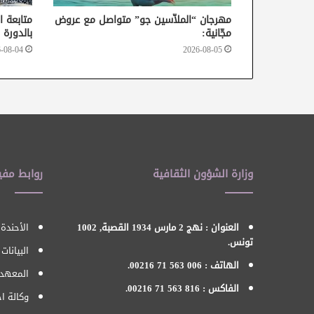
مهرجان “الملاّسين جو” متواصل مع عروض
متابعة ا
مجّانية:
بالدورة 37 من أيام قرطاج السينمائية
-08-04
2026-08-05
وزارة الشؤون الثقافية
روابط مفي
العنوان : نهج 2 مارس 1934 القصبة, 1002
الأحندة 
تونس.
البيانات
الهاتف : 006 563 71 00216.
المعهد 
الفاكس : 816 563 71 00216.
وكالة اح