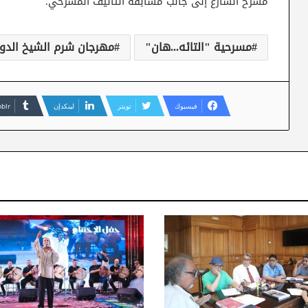
مسرح الشارع إلى جانب مسابقة التأليف المسرحي.
مسرحية "التائه...هان"
مهرجان شرم الشيخ الدولى 
فيسبوك
تويتر
لينكدإن