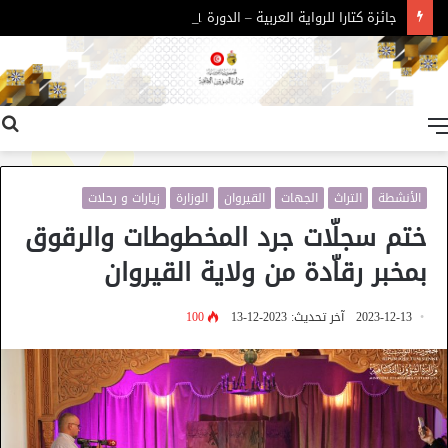
جائزة كتارا للرواية العربية – الدورة 11
القائمة
الأنشطة
التراث
الجهات
القيروان
الوزارة
زيارات و رحلات
ختم سجلّات جرد المخطوطات والرقوق
بمخبر رقاّدة من ولاية القيروان
2023-12-13
آخر تحديث: 2023-12-13
100