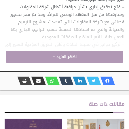
– فتح تحقيق إداري بشأن مراقبة أشغال شركة المقاولات
ومتابعتها من قبل المعهد الوطني للتراث، وقد تمّ فتح تحقيق
قضائي مع شركة المقاولات التي تعهدت بمشروع الترميم
والصيانة والتي تم اسنادها الصفقة حسب التراتيب الجاري بها
العمل طبقا للأمر المنظم للصفقات العمومية.
– تركيز حواجز في محيط الحادث وغلق الطريق المؤدية للسور إلى
جانب وضع دعائم للأجزاء المتبقية من الجدار المنهار وتفقد السور
اظهر المزيد
بأكمله.
– تأمين المكان وغلق موقع الحادث والشوارع المؤدية إلى باب
الجلادين وغلق منافذ سور المدينة من جهة سيدي السيوري
وباب الخوخة.
وأكدت وزيرة الشؤون الثقافية أن الوزارة لن تتوان عن تسليط
أشد العقوبات على كل من يثبت التحقيق الإداري تورطه في أي
مقالات ذات صلة
تهاون أو تخاذل في أداء عمله وتحمل مسؤولياته.