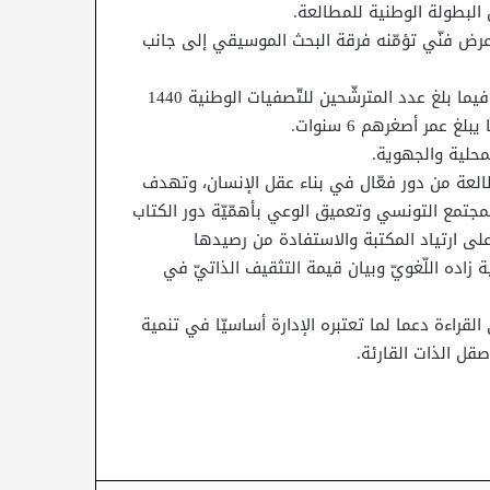
 البطولة الوطنية للمطالعة.
رض فنّي تؤمّنه فرقة البحث الموسيقي إلى جانب
وقد بلغ عدد المشاركين في التصفيات المحلّية 144 ألف فرد، فيما بلغ عدد المترشّحين للتّصفيات الوطنية 1440
محلية والجهوية.
لعة من دور فعّال في بناء عقل الإنسان، وتهدف
مجتمع التونسي وتعميق الوعي بأهمّيّة دور الكتاب
على ارتياد المكتبة والاستفادة من رصيدها
اده اللّغويّ وبيان قيمة التثقيف الذاتيّ في
قراءة دعما لما تعتبره الإدارة أساسيّا في تنمية
صقل الذات القارئة.