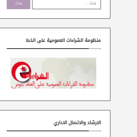
ل
ب
ح
ث
ع
ن
منظومة الشراءات العمومية على الخط
:
الارشاد والاتصال الاداري