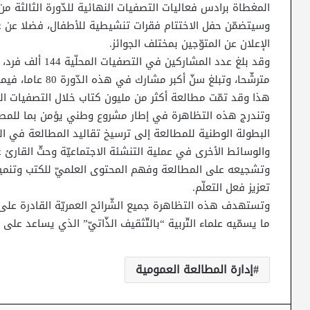
المغطاة برادس فعاليات التصفيات النهائية للدّورة الثالثة من
وسيتضمّن حفل الاختتام فقرات تنشيطية للأطفال، فضلا عن ع
الإعلان عن المتوّجين بمختلف الجوائز.
مترشّحا، وتبلغ سنّ أكبر مشارك في هذه الدّورة 80 عاما، فيما يبلغ عمر أصغرهم 6 سنوات.
هذا وقد تمّت مطالعة أكثر من مليون كتاب خلال التصفيات ال
وتندرج هذه التظاهرة في إطار مشروع وطني يؤمن بما للمطا
البطولة الوطنية للمطالعة إلى ترسيخ تقاليد المطالعة في ال
والوسائط الأخرى في عملية التنشئة الاجتماعيّة وحثّ القارئ 
وتشجيعه على المطالعة وفهم المحتوى العلميّ للكتب وتنمية ز
تعزيز فعل التعلّم.
وتستهدف هذه التظاهرة جميع الشّرائح العمريّة القادرة على ال
ما يسمّيه علماء التّربية “بالتّثقيف الذّاتيّ” الذي يساعد على 
إدارة المطالعة العمومية