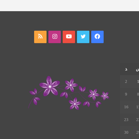
فيسبوك
تويتر
يوتيوب
انستقرام
ملخص
الموقع
RSS
د
2
9
16
1
23
2
30
2