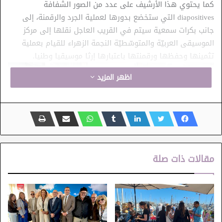
كما يحتوي هذا الأرشيف على عدد من الصور الشفافة
diapositives التي ستخضع بدورها لعملية الجرد والرقمنة، إلى
جانب بكرات سمعية سيتم في القريب العاجل نقلها إلى مركز
الموسيقى العربيّة والمتوسّطيّة النجمة الزهراء للقيام بعملية
تثمينها وحفظها ورقمنتها باعتبارها إرثا موسيقيا وطنيا.
اظهر المزيد
المركز الوطني للفن الحي دار الفنون بالبلفيدير
المكتبة السينمائية
مقالات ذات صلة