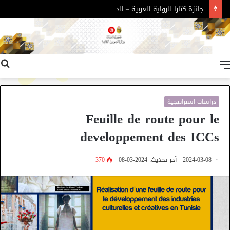
جائزة كتارا للرواية العربية – الدورة 11
القائمة
دراسات استراتيجية
Feuille de route pour le
developpement des ICCs
2024-03-08
آخر تحديث: 2024-03-08
370