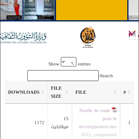
Show
entries
Search:
FILE
DOWNLOADS
FILE
#
SIZE
Feuille de route
15
pour le
1172
1
developpement des
ميغابايت
ICCs_compressed