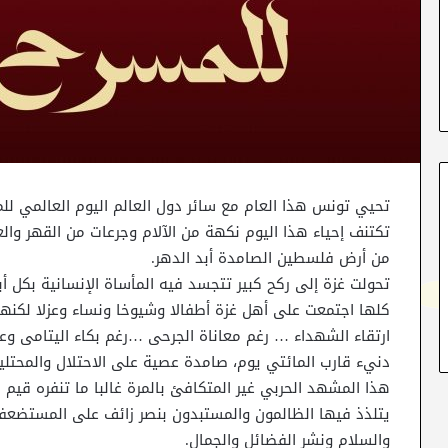
تكتنف إحياء هذا اليوم نكهة من الآلام وجرعات من القهر وال
من أرض فلسطين الصامدة أبد الدهر.
تحولت غزة إلى ركح كبير تتجسد فيه المأساة الإنسانية بكل أب
كلها اجتمعت على أهل غزة أطفالا وشيوخا ونساء وعزلا لكنه
ارتقاء الشهداء … رغم معاناة الجرحى …رغم بكاء اليتامى و
دنيء قارب المائتي يوم، صامدة عصية على الاحتلال والمحتلي
هذا المشهد الحربي غير المتكافئ بالمرة غالبا ما تنفره قيم ا
يتلذذ فيها الظالمون والمستبدون بنصر زائف على المستضعفين
والسلام ونشر الفضائل والجمال.