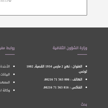
-03-13
وزارة الشؤون الثقافية
روابط مفي
العنوان : نهج 2 مارس 1934 القصبة, 1002
الأحندة 
تونس.
البيانات
الهاتف : 006 563 71 00216.
المعهد 
الفاكس : 816 563 71 00216.
وكالة اح
بحث