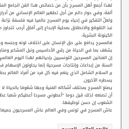
لهذا أجمع أهل المسرح بأن من خصائص هذا الفن الجامع الم
ألفة، وفي حوار دائم من أجل تطهير العالم الإنساني من أدران
ولعلّ التفكير في إحياء يوم المسرح عالميا فيه فلسفة نزاعة إ
نبذ التقوقع والانطلاق بمحلية الإبداع إلى آفاق أرحب تتجاوز 
الكينونة البشرية.
فالمسرح يدافع على حق الإنسان على اختلاف لونه وجنسه ودي
بشغف بما في الحياة من رقي الأحاسيس ونبل المشاعر ومنابع
إن الفنانين المسرحين التونسيين بإحيائهم لهذا اليوم العالم
السنة من إبداعات وإنتاجات مسرحية إنما يحاولون الإسهام في
بر السلام الشامل الذي ينعم فيه كل فرد من أفراد العالم بح
يسطره الآخرون.
يصنع المسرح بمختلف أشكاله الفنية وجها شغوفا بالحياة لا 
أن تصنعه لذلك قيل دوما “أعطوني مسرحا أعطيكم شعبا عظيما
الشعوب إن حسن توظيفها.
عاش المسرح في تونس وفي العالم عاش المسرحيون جميعا وكل