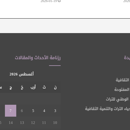
2026-01-19
2026
دة
رزنامة الأحداث والمقالات
أغسطس 2026
الثقافية
ن
ث
أرب
خ
ج
س
 المفتوحة
1
الوطني للتراث
ياء التراث والتنمية الثقافية
8
7
6
5
4
3
5
14
13
12
11
10