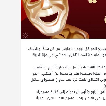
تحيي تونس هذا العام مع سائر دول العالم اليوم العالمي للمسرح الموافق ليوم 27 مارس من كل سنة. وللأسف
عجز أمام مشاهد التقتيل الوحشي في غزة الأبية
عادها العميقة فالقتل والحصار والجوع والتهجير
م رابطوا وصمدوا فلم يتزحزحوا عن أرضهم… رغم
عويل الثكالى بقيت غزة بعد عدوان صهيوني سافل
ن.
لفن الرابع وتأبى أن تحوله إلى كتابة مسرحية
 في الأرض. إنما المسرح انتصار لقيم المحبة