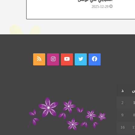
2025-12-29
فيسبوك
تويتر
يوتيوب
انستقرام
ملخص
الموقع
RSS
د
2
9
16
1