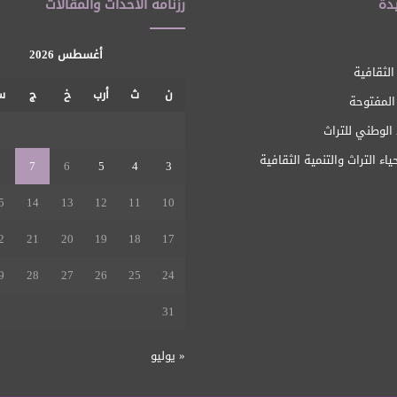
دة
رزنامة الأحداث والمقالات
أغسطس 2026
الثقافية
ن
ث
أرب
خ
ج
س
 المفتوحة
1
الوطني للتراث
ياء التراث والتنمية الثقافية
8
7
6
5
4
3
5
14
13
12
11
10
2
21
20
19
18
17
9
28
27
26
25
24
31
« يوليو