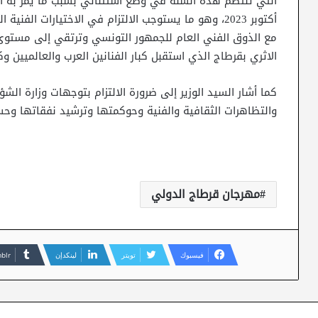
التي تنتظم هذه السنة في وضع استثنائي بسبب ما يمرّ به
أكتوبر 2023، وهو ما يستوجب الالتزام في الاختيارات ال
مع الذوق الفني العام للجمهور التونسي وترتقي إلى مستوى ا
الاثري بقرطاج الذي استقبل كبار الفنانين العرب والعالميين وكا
كما أشار السيد الوزير إلى ضرورة الالتزام بتوجهات وزارة الش
والتظاهرات الثقافية والفنية وحوكمتها وترشيد نفقاتها وحس
مهرجان قرطاج الدولي
فيسبوك
تويتر
لينكدإن