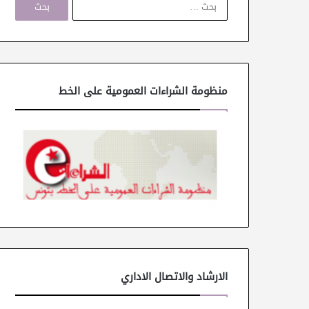
ل
ب
ح
ث
ع
ن
منظومة الشراءات العمومية على الخط
:
الارشاد والاتصال الاداري