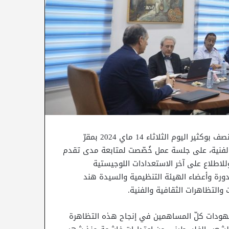
أشرف الوزير المكلف بتسيير وزارة الشؤون الثقافية السيد المنصف بوكثير اليوم الثلاثاء 14 ماي 2024 بمقرّ
والفنية، على جلسة عمل خُصّصت لمتابعة مدى تقدم
ن قرطاج الدولي وللاطلاع على آخر الاستعدادات اللوجيستية
لدورة وأعضاء الهيئة التنظيمية والسيدة هند
والتظاهرات الثقافية والفنية.
مجهودات كلّ المساهمين في إنجاح هذه التظاهرة