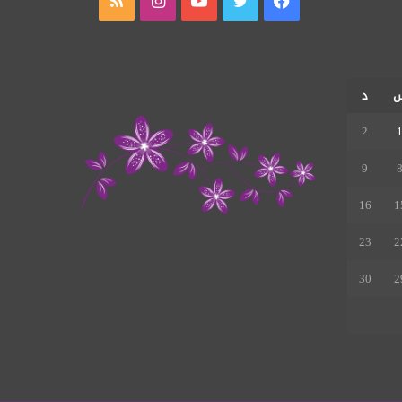
فيسبوك
تويتر
يوتيوب
انستقرام
ملخص
الموقع
RSS
د
2
9
16
1
23
2
30
2