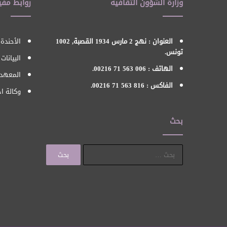
وزارة الشؤون الثقافية
روابط مفي
العنوان : نهج 2 مارس 1934 القصبة, 1002
الأحندة 
تونس.
البيانات
الهاتف : 006 563 71 00216.
المعهد 
الفاكس : 816 563 71 00216.
وكالة اح
بحث
البحث
عن: