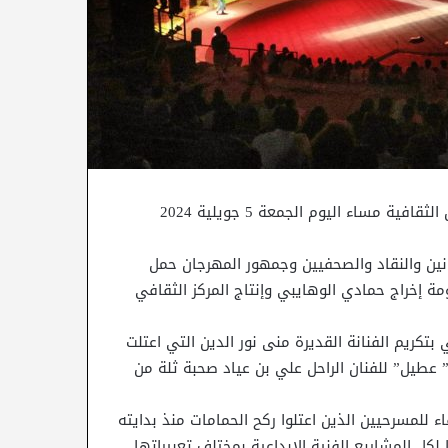
واكب السيد منصف بوكثير الوزير المكلف بتسيير وزارة الشؤون الثقافية مساء اليوم الجمعة 5 جويلية 2024
نين والنقاد والصحفيين وجمهور المهرجان حمل
ة إخراج حمادي الوهايبي وإنتاج المركز الثقافي
بتكريم الفنانة القديرة منى نور الدين التي اعتلت
 شهده سنة 1964 وهو مسرحية ” عطيل” للفنان الراحل علي بن عياد صحبة ثلة من
 للمسرحيين الذين اعتلوا ركح الحمامات منذ بدايته
لكل المشاريع الفنية الإبداعية بمختلف تعبيراتها.