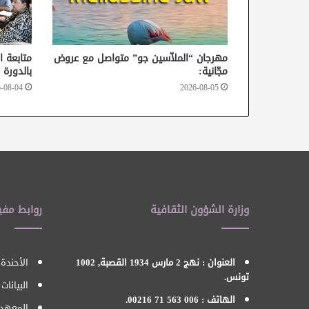
مهرجان “الملاّسين جو” متواصل مع عروض
متابعة ا
مجّانية:
بالدورة 37 من أيام قرطاج السينمائية
-08-04
2026-08-05
وزارة الشؤون الثقافية
روابط مفي
العنوان : نهج 2 مارس 1934 القصبة, 1002
الأحندة 
تونس.
البيانات
الهاتف : 006 563 71 00216.
المعهد 