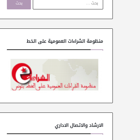
ل
ب
ح
ث
ع
ن
منظومة الشراءات العمومية على الخط
:
الارشاد والاتصال الاداري