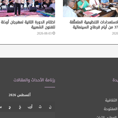
لاستعدادات التنظيمية المتعلّقة
اختتام الدورة الثانية لمهرجان أوذنة
للفنون الشعبية
2026-08-03
2026
دة
رزنامة الأحداث والمقالات
أغسطس 2026
الثقافية
ن
ث
أرب
خ
ج
س
 المفتوحة
1
الوطني للتراث