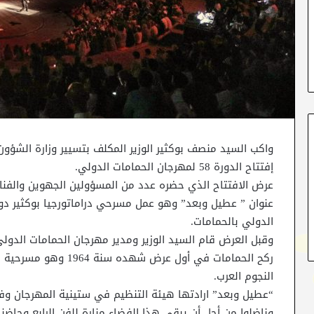
إفتتاح الدورة 58 لمهرجان الحمامات الدولي.
عرض الافتتاح الذي حضره عدد من المسؤولين الجهوين والفنا
عنوان ” عطيل وبعد” وهو عمل مسرحي دراماتورجيا بوكثير دوم
الدولي بالحمامات.
وقبل العرض قام السيد الوزير ومدير مهرجان الحمامات الدولي 
ركح الحمامات في أول عرض
النجوم العرب.
“عطيل وبعد” ارادتها هيئة التنظيم في ستينية المهرجان وفاء
وناضلوا من أجل أن يبقى هذا الفضاء منارة للفن الرابع وحاضنا 