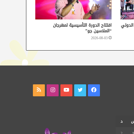
 الدولي
افتتاح الدورة التأسيسية لمهرجان
“الملاسين جو”
2026-08-03
فيسبوك
تويتر
يوتيوب
انستقرام
ملخص
الموقع
RSS
د
2