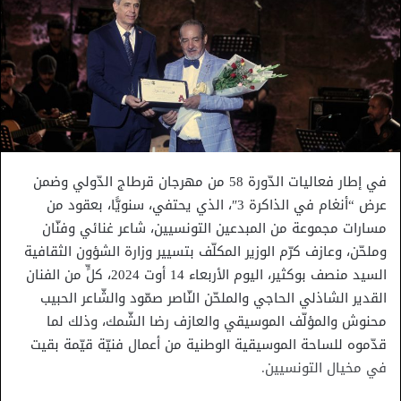
في إطار فعاليات الدّورة 58 من مهرجان قرطاج الدّولي وضمن
عرض “أنغام في الذاكرة 3″، الذي يحتفي، سنويًّا، بعقود من
مسارات مجموعة من المبدعين التونسيين، شاعر غنائي وفنّان
وملحّن، وعازف كرّم الوزير المكلّف بتسيير وزارة الشؤون الثقافية
السيد منصف بوكثير، اليوم الأربعاء 14 أوت 2024، كلٍّ من الفنان
القدير الشاذلي الحاجي والملحّن النّاصر صمّود والشّاعر الحبيب
محنوش والمؤلّف الموسيقي والعازف رضا الشّمك، وذلك لما
قدّموه للساحة الموسيقية الوطنية من أعمال فنيّة قيّمة بقيت
في مخيال التونسيين.