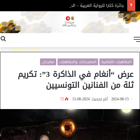
جائزة كتارا للرواية العربية – الدورة 11
القائمة
التظاهرات الثقافية
المهرجانات والتظاهرات
مهرجان
عرض “أنغام في الذاكرة 3”: تكريم
ثلة من الفنانين التونسيين
2024-08-15
آخر تحديث: 2024-08-15
72