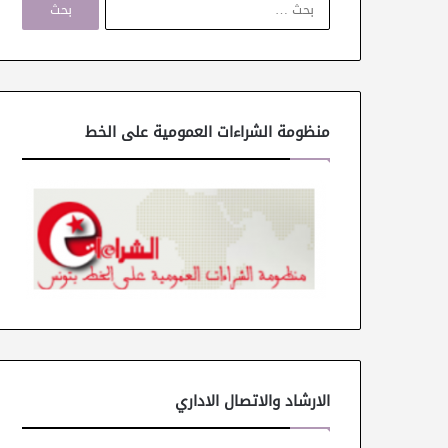
ل
ب
ح
ث
ع
ن
منظومة الشراءات العمومية على الخط
:
الارشاد والاتصال الاداري