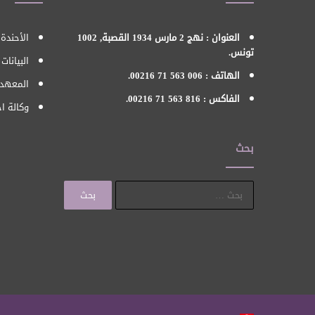
العنوان : نهج 2 مارس 1934 القصبة, 1002
الأحندة 
تونس.
البيانات
الهاتف : 006 563 71 00216.
المعهد 
الفاكس : 816 563 71 00216.
وكالة اح
بحث
البحث
عن: