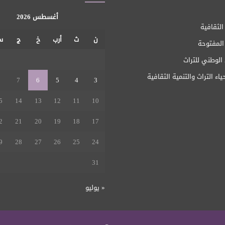
أغسطس 2026
الثقافية
ن
ث
أرب
خ
ج
س
 المفتوحة
1
الوطني للتراث
ياء التراث والتنمية الثقافية
8
7
6
5
4
3
5
14
13
12
11
10
2
21
20
19
18
17
9
28
27
26
25
24
31
« يوليو