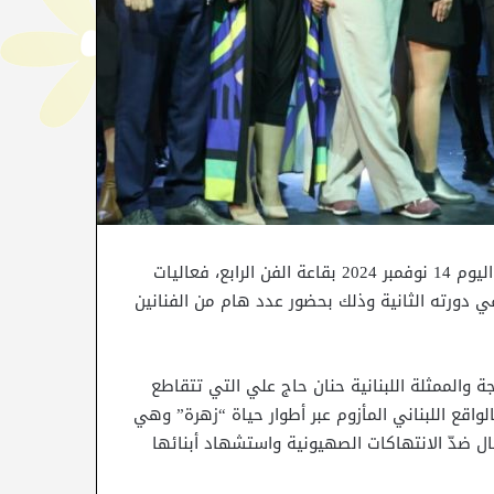
واكبت وزيرة الشؤون الثقافية السيدة أمينة الصرارفي، مساء اليوم 14 نوفمبر 2024 بقاعة الفن الرابع، فعاليات
 دورته الثانية وذلك بحضور عدد هام من الفنانين
والممثلة اللبنانية حنان حاج علي التي تتقاطع
لواقع اللبناني المأزوم عبر أطوار حياة “زهرة” وهي
ال ضدّ الانتهاكات الصهيونية واستشهاد أبنائها