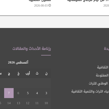
2026-08-03
2026
دة
رزنامة الأحداث والمقالات
أغسطس 2026
الثقافية
ن
ث
أرب
خ
ج
س
 المفتوحة
1
الوطني للتراث
ياء التراث والتنمية الثقافية
8
7
6
5
4
3
5
14
13
12
11
10