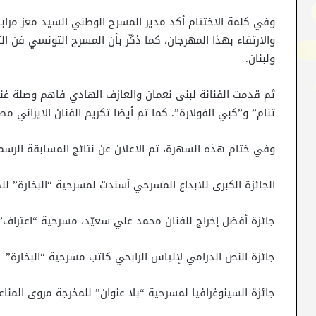
وفي كلمة الاختتام أكد مدير المسرح الوطني السيد معز مرابط
والارتقاء بهذا المهرجان، كما ذكّر بأن المسرح التونسي فن ا
ولبنان.
ثم قدمت الفنانة لبنى نعمان والعازف الهادي فاهم وصلة غنائ
تنام” و”كبي الفولارة”. كما تم أيضا تكريم الفنان الايراني 
وفي ختام هذه السهرة، تم الاعلان عن نتائج المسابقة الرس
الجائزة الكبرى للابداع المسرحي أسندت لمسرحية “البخارة” ل
جائزة أفضل إخراج للفنان محمد علي سعيّد، مسرحية “اعتراف”
جائزة النص الدرامي لإلياس الرابحي كاتب مسرحية “البخارة”
جائزة السينوغرافيا لمسرحية “بلا عنوان” للمخرجة مروى المنا