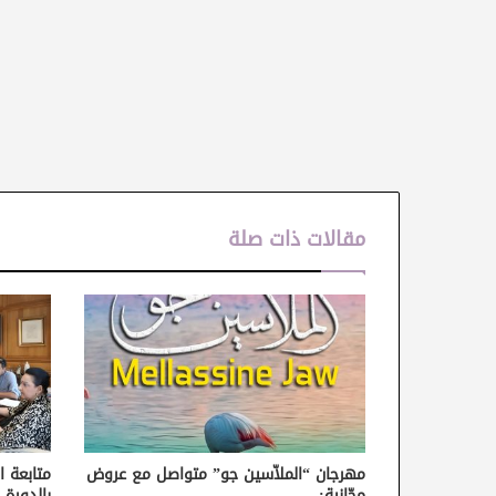
مقالات ذات صلة
مهرجان “الملاّسين جو” متواصل مع عروض
متابعة ا
مجّانية:
بالدورة 37 من أيام قرطاج السينمائية