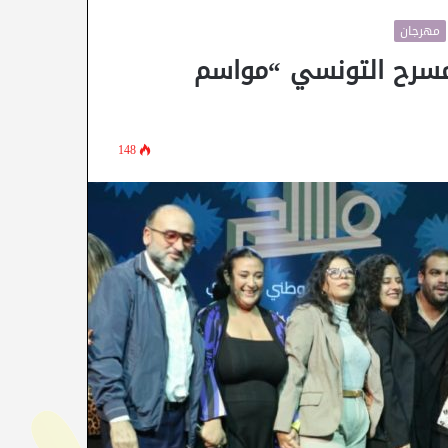
مهرجان
لمسرح التونسي “مواسم
148