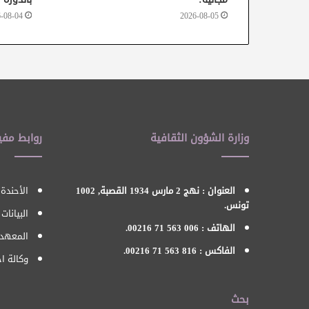
-08-04
2026-08-05
وزارة الشؤون الثقافية
روابط مفي
العنوان : نهج 2 مارس 1934 القصبة, 1002
الأحندة 
تونس.
البيانات
الهاتف : 006 563 71 00216.
المعهد 
الفاكس : 816 563 71 00216.
وكالة اح
بحث