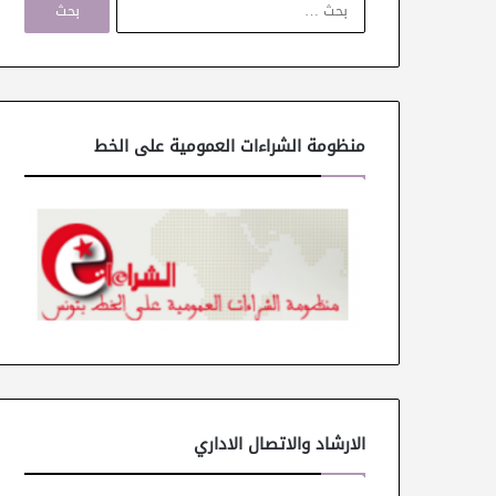
ل
ب
ح
ث
ع
ن
منظومة الشراءات العمومية على الخط
:
الارشاد والاتصال الاداري