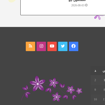
2026-08-03
فيسبوك
تويتر
يوتيوب
انستقرام
ملخص
الموقع
RSS
د
2
9
16
1