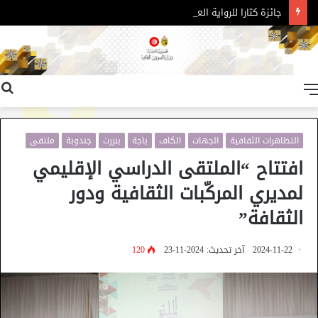
جائزة كتارا للرواية العربية – الدورة 11
القائمة
التظاهرات الثقافية
الجهات
الكاف
باجة
بنزرت
جندوبة
ملتقى
افتتاح “الملتقى الدراسي الإقليمي
لمديري المركّبات الثقافية ودور
الثقافة”
2024-11-22
آخر تحديث: 2024-11-23
120