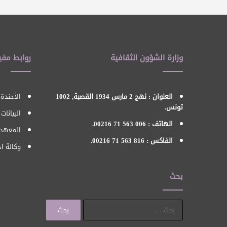
وزارة الشؤون الثقافية
روابط مفي
العنوان : نهج 2 مارس 1934 القصبة, 1002
الأحندة 
تونس.
البيانات
الهاتف : 006 563 71 00216.
المعهد 
الفاكس : 816 563 71 00216.
وكالة اح
بحث
البحث
عن: