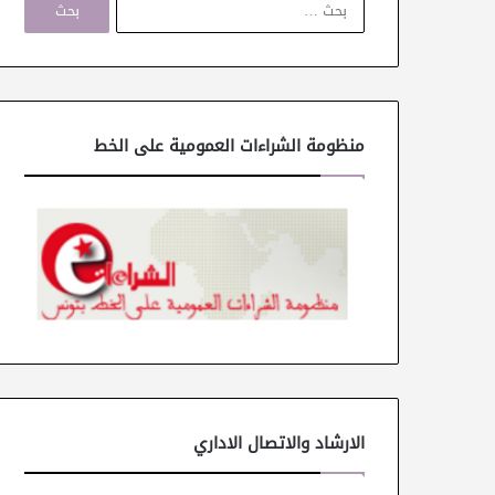
ل
ب
ح
ث
ع
ن
منظومة الشراءات العمومية على الخط
:
الارشاد والاتصال الاداري