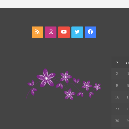
فيسبوك
تويتر
يوتيوب
انستقرام
ملخص
الموقع
RSS
د
2
9
16
1
23
2
30
2