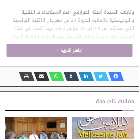
وتابعت السيدة أمينة الصرارفي أهم الاستعدادات التقنية
واللوجيستية والمالية للدورة 23 من مهرجان الأغنية التونسية
التي ستلتئم من 08 إلى 11 مارس 2025 حيث أكدت في هذا
السياق على ضرورة إحكام التنسيق بين الإدارات المعنية لإنجاح
هذه التظاهرة وتحديث مضامينها والعمل على مواكبة التطور
اظهر المزيد
التقني على المستوى الشكلي لتقديم الأغنية التونسية في حُلّة
تستجيب لانتظارات كافة الأذواق والفئات العمرية.
كما شدّدت السيدة الوزيرة خلال عرضٍ لأهم أقسام المهرجان
ومسابقاته وحفلي الافتتاح والاختتام على ضرورة الوقوف على
أدق التفاصيل وأهمية تنشيط الذاكرة الجمعية بهدف إبراز عمق
مقالات ذات صلة
هذه التظاهرة وأهميتها، فضلا عن تثمين مساهمتها في الرقي
بالذائقة الفنية.
يذكر أن هذه الدورة تتضمّن، إلى جانب السهرات الفنية
والمسابقات الرسمية، ندوة علمية تنتظم بقصر النجمة الزهراء