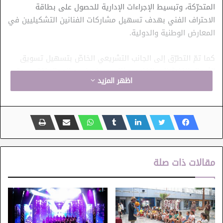
المتحرّكة، وتبسيط الإجراءات الإدارية للحصول على بطاقة
الاحتراف الفني بهدف تسهيل مشاركات الفنانين التشكيليين في
المعارض الوطنية والدولية.
كما تمّ التطرّق إلى الجانب التشريعي الخاصّ بتسهيل تسويق
الأعمال الفنية إلى الخارج، وذلك بهدف فسح المجال لفتح سوق
اظهر المزيد
جديدة ومتطوّرة للترويج للثقافة التونسية عربيًّا ودوليًّا، وإسناد
التراخيص القانونية المتعلقة بممارسة الفن التشكيلي بالنسبة
للموظف العمومي، فضلا عن المسائل الخاصّة بقانون الفنان
والمهن الفنية وحقوق التّأليف وسياسة الدعم والإسناد على
مستوى الوزارة.
مقالات ذات صلة
وطالب مجموعة من الفنانين، في هذا الاطار، بتكوين لجنة شراءات
مستقلة لتقييم أعمال الفنانين التشكيليين في المعارض
الجماعية أو الفردية، وهي مناسبة متميزة يبرز فيها المبدع
التونسي قدراته الفنية.