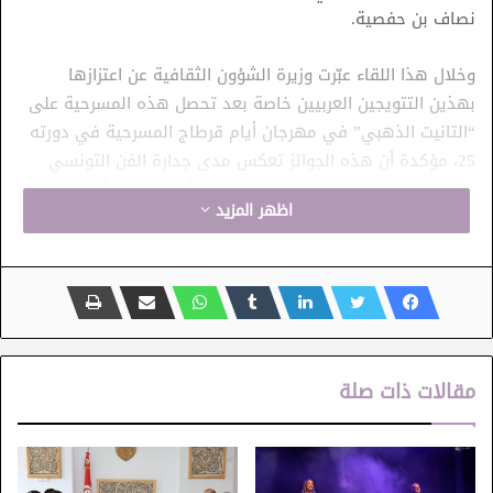
نصاف بن حفصية.
وخلال هذا اللقاء عبّرت وزيرة الشؤون الثقافية عن اعتزازها
بهذين التتويجين العربيين خاصة بعد تحصل هذه المسرحية على
“التانيت الذهبي” في مهرجان أيام قرطاج المسرحية في دورته
25، مؤكدة أن هذه الجوائز تعكس مدى جدارة الفن التونسي
على مستوى الطرح الفني الخارج عن المألوف مما بوأه لنيل جوائز
اظهر المزيد
عربية ودولية ومضيفة أن مثل هذه التتويجات تؤكد اعتراف الآخر
بتفرّد المسرح التونسي الذي ينهل من تجارب الأجيال المتعاقبة.
وعرض “البخارة” هو من انتاج مسرح أوبرا تونس وإخراج الصادق
الطرابلسي وبمشاركة مجموعة من الفنانين وهم: رمزي عزيز
ومريم بن حسن وعلي بن سعيد وبليغ مكي وبلال سلاطنية،
مقالات ذات صلة
وتتناول المسرحية قضية التلوث في مدينة قابس وتداعياتها
الصحية والنفسية والاجتماعية على المجتمع.