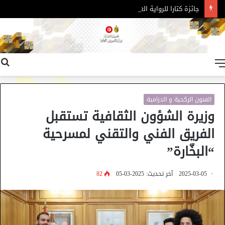
جائزة كتارا للرواية العربية – الدورة 11
القائمة
الفنون الركحية و الدرامية
وزيرة الشؤون الثقافية تستقبل
الفريق الفني والتقني لمسرحية
“البخّارة”
2025-03-05
آخر تحديث: 2025-03-05
82