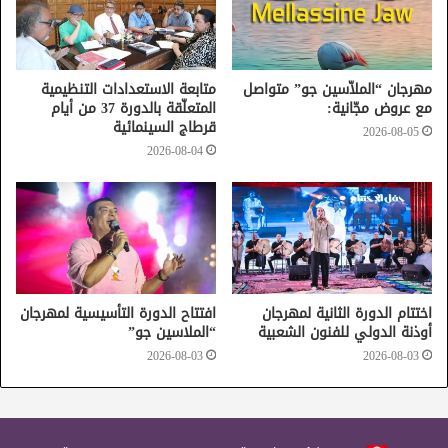
وتشهد هذه الدورة مشاركة العديد من الأصوات التونسية
المعروفة وهن الفنانتين نجاة عطية ونوال غشام، اللتين
ستشاركان في سهرتي تقديم عروض المسابقات يومي 9 و 10
مارس، فيما ستحيي الفنانة نبيهة كراولي حفل الاختتام.
مهرجان “الملاّسين جو” متواصل
متابعة الاستعدادات التنظيمية
مع عروض مجّانية:
المتعلّقة بالدورة 37 من أيام
قرطاج السينمائية
2026-08-05
2026-08-04
مدينة الثقافة
مسرح أوبرا تونس
مهرجان الأغنية التونسية
اختتام الدورة الثانية لمهرجان
افتتاح الدورة التأسيسية لمهرجان
أوذنة الدولي للفنون الشعبية
“الملاسين جو”
2026-08-03
2026-08-03