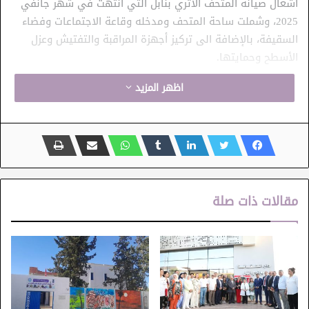
أشغال صيانة المتحف الأثري بنابل التي انتهت في شهر جانفي
2025، وشملت ساحة المتحف ومدخله وقاعة الاجتماعات وفضاء
السقيفة، بالإضافة الى تركيز أجهزة المراقبة والتفتيش وعزل
الأسطح وحمايتها.
اظهر المزيد
إثر ذلك، تحوّلت وزيرة الشؤون الثقافية إلى دار الثّقافة نابل،التي
تختضن معرضًا تشكيليًّا للفنان أنيس الفرجاني حيث واكبت عرضًا
مسرحيًّا أثّثته جمعيّة الصّم والبكم فرع نابل، يحمل عنوان “في
عشق نابل” وهي قصيدة للشاعر الكبير نور الدين صمّود.
ثم تحولت السيدة أمينة الصّرارفي والوفد المرافق لها الى
للمركّب الثقافي نيابوليس الذي يتطلّب تدخّلا عاجلاً لتهيئة بعض
مقالات ذات صلة
من أجزائه، وأذنت اليييدة الوزيرة بالانطلاق فورًاحتى يستعيد هذا
المركب دوره باعتباره منارةً ثقافيّة وإبداعيّة مهمّة ومتنفّسا
لأبناء الجهة.
وفي إطار تشجيع المبادرات الخاصة في قطاع الثقافة وتشجيع
الشباب الخلاق والمبدع وإيمانا بالتكامل بين القطاعين العام
والخاص ، أدّت وزيرة الشؤون الثقافية زيارة إلى المركز الثقافي