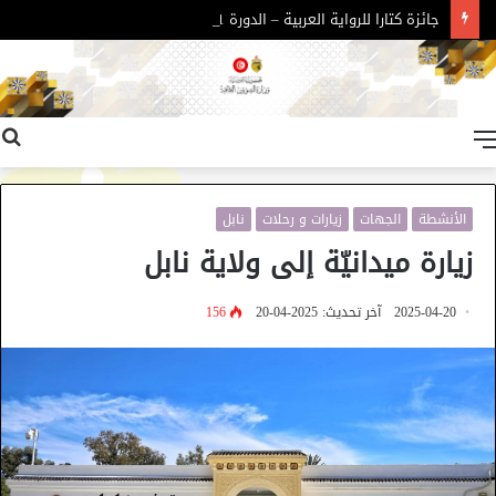
جائزة كتارا للرواية العربية – الدورة 11
القائمة
الأنشطة
الجهات
زيارات و رحلات
نابل
زيارة ميدانيّة إلى ولاية نابل
2025-04-20
آخر تحديث: 2025-04-20
156