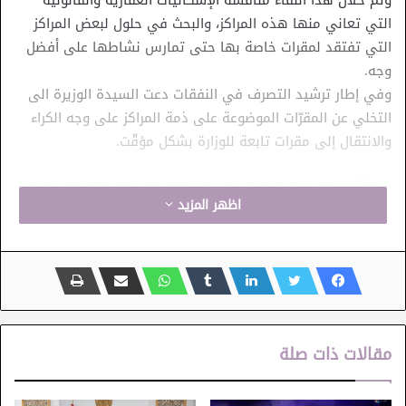
التي تعاني منها هذه المراكز، والبحث في حلول لبعض المراكز
التي تفتقد لمقرات خاصة بها حتى تمارس نشاطها على أفضل
وجه.
وفي إطار ترشيد التصرف في النفقات دعت السيدة الوزيرة الى
التخلي عن المقرّات الموضوعة على ذمة المراكز على وجه الكراء
والانتقال إلى مقرات تابعة للوزارة بشكل مؤقّت.
كما أكّدت السيدة الوزيرة على ضرورة إيجاد حلول قانونية عاجلة
اظهر المزيد
لهذه المراكز التي تدعم الحراك الثقافي والإبداعي والركحي في
الجهات، حتى تستعيد دورها في إثراء القطاع المسرحي بالتكوين
والإنتاج .
المسرح الوطني
راكز الفنون الدرامية والركحية
مقالات ذات صلة