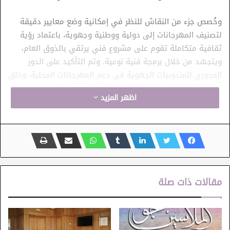
وخُصص جزء من النقاش للنظر في إمكانية وضع معايير دقيقة
لتصنيف المهرجانات إلى دولية ووطنية وجهوية، باعتماد رؤية
ثقافية متكاملة تقوم على مشروع فني يرتقي بالذوق العام،
ويتجسّد من خلال برمجة فنية نوعية. وتم التأكيد على الدور
المحوري للمندوبيات الجهوية في دعم المهرجانات المحلية، وخلق
ديناميكية وتنافسية إيجابية بين مختلف التظاهرات.
اظهر المزيد
وتناول الاجتماع أيضًا أهمية صيانة المسارح الأثرية وتثمينها،
باعتبارها فضاءات رئيسية لاحتضان التظاهرات الثقافية الصيفية،
من خلال برمجة فعاليات تتماشى مع خصوصياتها وتسهم في
تنشيط السياحة الثقافية.
مقالات ذات صلة
وتمّ خلال الاجتماع التأكيد على أهمية تعزيز الحوكمة من خلال
اعتماد كراسات شروط دقيقة، وترشيد الدعم العمومي بما
يتماشى مع خصوصيات كل مهرجان، إلى جانب إطلاق حملات
ترويجية محلية ومنح علامة “Label Qualité” للمهرجانات المتميزة.