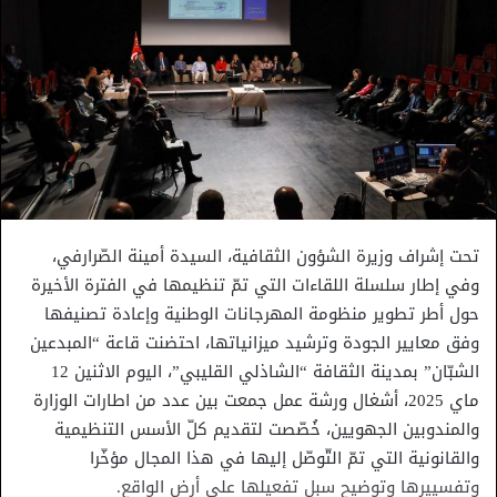
تحت إشراف وزيرة الشؤون الثقافية، السيدة أمينة الصّرارفي،
وفي إطار سلسلة اللقاءات التي تمّ تنظيمها في الفترة الأخيرة
حول أطر تطوير منظومة المهرجانات الوطنية وإعادة تصنيفها
وفق معايير الجودة وترشيد ميزانياتها، احتضنت قاعة “المبدعين
الشبّان” بمدينة الثقافة “الشاذلي القليبي”، اليوم الاثنين 12
ماي 2025، أشغال ورشة عمل جمعت بين عدد من اطارات الوزارة
والمندوبين الجهويين، خُصّصت لتقديم كلّ الأسس التنظيمية
والقانونية التي تمّ التّوصّل إليها في هذا المجال مؤخّرا
وتفسييرها وتوضيح سبل تفعيلها على أرض الواقع.