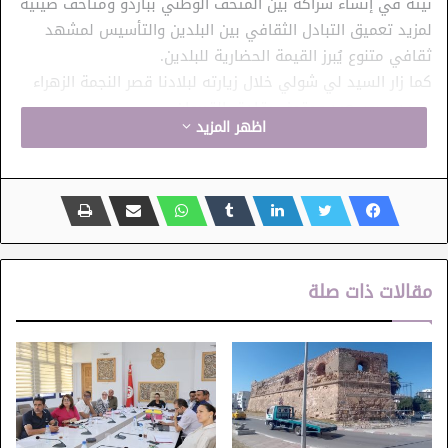
نيته في إنشاء شراكة بين المتحف الوطني بباردو ومتاحف صينية
لمزيد تعميق التبادل الثقافي بين البلدين والتأسيس لمشهد
ثقافي متنوع يُبرز القيمة الحضارية للبلدين.
كما زار السيد لي شولي خلال زيارته لبلادنا قصر النجمة الزهراء
بسيدي بوسعيد ومتحف رقادة بالقيروان.
اظهر المزيد
مقالات ذات صلة
الصين
المتحف الوطني بباردو