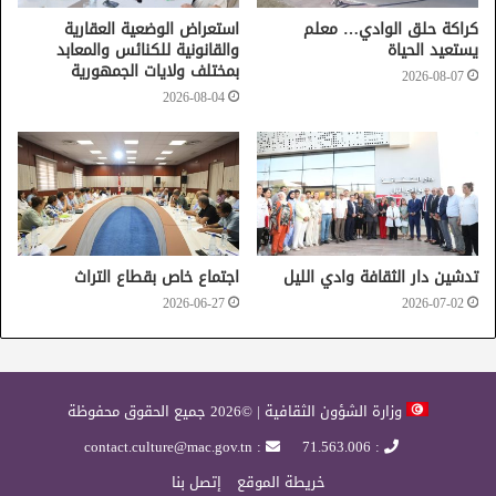
قصر النجمة الزهراء بسيدي بوسعيد
كراكة حلق الوادي… معلم
استعراض الوضعية العقارية
يستعيد الحياة
والقانونية للكنائس والمعابد
متحف رقادة بالقيروان
بمختلف ولايات الجمهورية
2026-08-07
2026-08-04
تدشين دار الثقافة وادي الليل
اجتماع خاص بقطاع التراث
2026-06-27
2026-07-02
وزارة الشؤون الثقافية | ©2026 جميع الحقوق محفوظة
: contact.culture@mac.gov.tn
: 71.563.006
خريطة الموقع
إتصل بنا