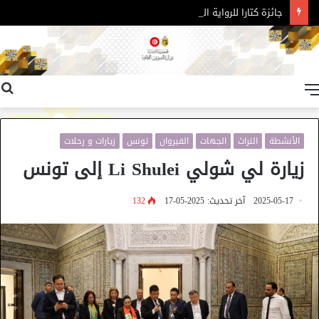
جائزة كتارا للرواية العربية – الدورة 11
القائمة
الأنشطة
التراث
الجهات
القيروان
تونس
زيارات و رحلات
زيارة لي شولي Li Shulei إلى تونس
2025-05-17
آخر تحديث: 2025-05-17
132