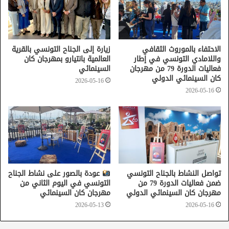
الإنتاج التي تتقاطع فيها الجوانب الفنية والاقتصادية والقانونية
ودور المؤسسة التونسية لحقوق المؤلف والحقوق المجاورة التي
لديها منظومة التصرف الجماعي ومن مهامها تحصيل الايرادات
المادية للأثر الفني عند عرضها في القاعات أو على منصات
الاحتفاء بالموروث الثقافي
زيارة إلى الجناح التونسي بالقرية
واللامادي التونسي في إطار
العالمية بانتيارو بمهرجان كان
العرض واستخلاص وتوزيع المستحقات وذلك بطلب من الفنان
فعاليات الدورة 79 من مهرجان
السينمائي
المنخرط بالمؤسسة التونسية لحقوق المؤلف والحقوق المجاورة
كان السينمائي الدولي
2026-05-16
فضلا عن تناول مسألة التشريع الجبائي وصندوق دعم التغطية
2026-05-16
الاجتماعية للفنان الذي تأتي مُقدراته من معلوم يوظف على
التذاكر المقتناة خلال كل الفعاليات الثقافية.
وبالنسبة لاستغلال المصنفات السمعية البصرية والسينمائية على
الشاشات وعبر القاعات فقد تم عرض تفاصيل عن علاقة الموزّع
بالمنتج وقاعات السينما ومنصات العرض على غرار يوتوب وiptv
تواصل النشاط بالجناح التونسي
عودة بالصور على نشاط الجناح
وهياكل البث في التلفزات العمومية والخاصة، كما تم التطرق
ضمن فعاليات الدورة 79 من
التونسي في اليوم الثاني من
للاستغلال غير المشروع والمتمثل أساسا في عمليات القرصنة
مهرجان كان السينمائي الدولي
مهرجان كان السينمائي
والاقتباس والتلاعب بمحتوى الأثر الفني دون ترخيص مسبق من
2026-05-13
2026-05-16
صاحب العمل الأصلي.