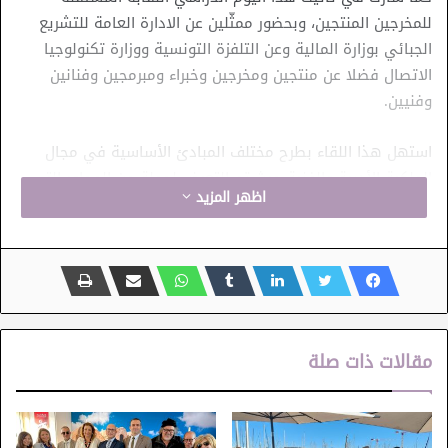
للمخرجين المنتجين، وبحضور ممثّلين عن الادارة العامة للتشريع
الجبائي بوزارة المالية وعن التلفزة التونسية ووزارة تكنولوجيا
الاتصال فضلا عن منتجين ومخرجين وخبراء ومبرمجين وفنانين
وفنيين.
استهل هذا اللقاء بطرح مختلف المبادئ الأساسية في مجال
الملكية الأدبية والفنية حيث تم التعرض لجملة من المحاور التي
اظهر المزيد
طالت مفهوم المؤلف ( صاحب العمل الأصلي) وشروط الانخراط
في المؤسسة التونسية وأهم المواثيق التي صادقت عليها
تونس من بينها إتفاقية بارن لحماية المصنفات الأدبية والفنية
المؤرخة في 09 سبتمبر 1886 والإتفاقية العالمية لحق المؤلف (أو
إتفاقية اليونسكو) لسنة 1952 والقانون عدد 36 لسنة في 24
فيفري 1994المنقح والمتمم بالقانون عدد 33 لسنة 2009 المؤرخ
مقالات ذات صلة
في 23 جوان 2009
كما تم في المحور الثاني التطرق لرهانات انتاج واستغلال
المصنف السمعي البصري والسينمائي من خلال مسألة عقود