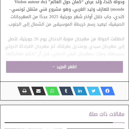
ودولة كندا، وُلد عرض “كمان حول العالم” (Violon autour du
monde) للعازف وليد الغربي، وهو مشروع فني متنقل تونسي–
كندي، جاب خلال أواخر شهر جويلية 2025 عددًا من المهرجانات
الصيفية، ليعيد رسم خريطة الموسيقى من الشمال إلى الجنوب.
انطلقت الجولة من مهرجان منوبة الدندان يوم 26 جويلية، لتصل
إلى مهرجان سيدي بومنديل بهرقلة، ثم مهرجان العبادلة الدولي
بسبيطلة، ومرّت بـمهرجان قبلي الدولي، قبل أن تختتم فعالياتها
في مهرجان البحر برواد ومهرجان ليالي المهدية الدولي.
اظهر المزيد
هذا العرض ساهم في تعزيز أواصر التعاون والتقارب والتفاهم
بين البلدين، مجسّدًا على أرض الواقع إرادة مشتركة في توسيع
مجالات الشراكة الفنية والانفتاح المتبادل. وقد جدّدت هذه
المبادرة الثقة في قدرة الثقافة على أن تكون جسرًا من جسور
الإبداع والمعرفة والإنسانية، وأداةً للتعبير عن قيم مشتركة،
مقالات ذات صلة
ومقدمة لمبادرات مستقبلية تعمّق التعاون بين المؤسسات
والمبدعين في كلا البلدين.