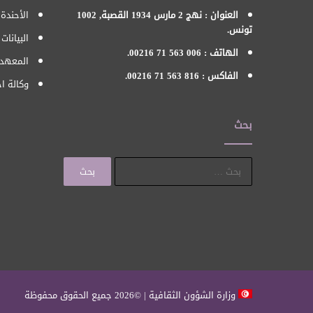
العنوان : نهج 2 مارس 1934 القصبة, 1002
الأحندة 
تونس.
البيانات
الهاتف : 006 563 71 00216.
المعهد 
الفاكس : 816 563 71 00216.
وكالة اح
بحث
البحث
عن:
وزارة الشؤون الثقافية | ©2026 جميع الحقوق محفوظة