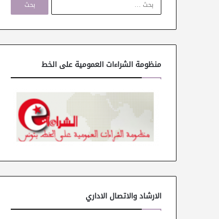
ل
ب
ح
ث
ع
ن
منظومة الشراءات العمومية على الخط
:
الارشاد والاتصال الاداري