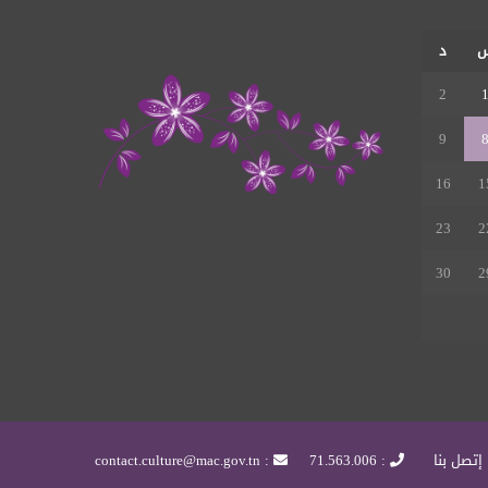
RSS
د
2
9
16
1
23
2
30
2
إتصل بنا
: 71.563.006
: contact.culture@mac.gov.tn