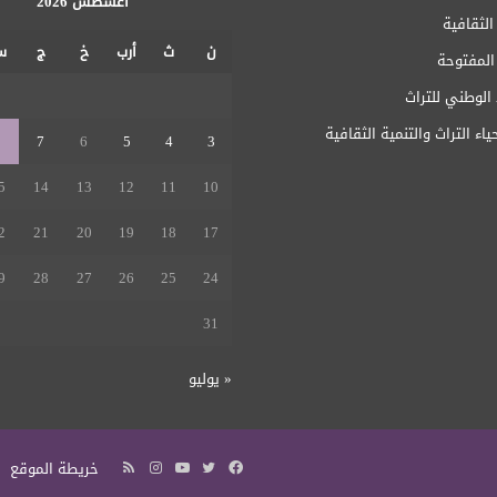
أغسطس 2026
الثقافية
ن
ث
أرب
خ
ج
س
 المفتوحة
1
الوطني للتراث
ياء التراث والتنمية الثقافية
8
7
6
5
4
3
5
14
13
12
11
10
2
21
20
19
18
17
9
28
27
26
25
24
31
« يوليو
فيسبوك
تويتر
يوتيوب
انستقرام
ملخص
خريطة الموقع
الموقع