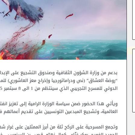
بدعم من وزارة الشؤون الثقافية وصندوق التشجيع على الإبدا
“روضة العشاق” (نص ودراماتورجيا وإخراج معز العاشوري) للم
الدولي للمسرح التجريبي الذي سينتظم من 1 الى 8 سبتمبر 2025.
ويأتي هذا الحضور ضمن سياسة الوزارة الرامية إلى تعزيز انف
العالمية، وتشجيع المبدعين التونسيين على تقديم أعمالهم في
وتجمع المسرحية على الركح ثلة من أبرز الممثلين على غرار شه
الحميد الفورج، بوكر غنّاي، كمال زهيّو، قصي بن السنوسي،