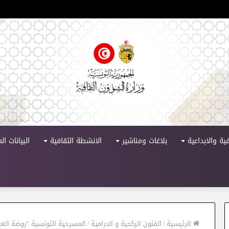
لدورة 11
ية والابداعية
بلاغات ومناشير
الانشطة الثقافية
البيانات ا
الرئيسية
/
الفنون الركحية و الدرامية
/
المسرحية التونسية “روضة الع