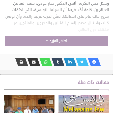
وخلال حفل التكريم، ألقى الدكتور جبار جودي، نقيب الفنانين
العراقيين، كلمة أكّد فيها أن السينما التونسية، التي احتفلت
بمرور مائة عام على انبعاثها، تمثل تجربة عربية رائدة، وأن تونس
كانت ولا تزال مصدر إلهام للفنانين والمخرجين والمنتجين من
مختلف دول العالم.
اظهر المزيد
وخلال الحفل، قدّم الدكتور جبار جودي درعًا تكريميًا للمنتج الراحل
نجيب عيّاد، تكريمًا لمسيرته السينمائية الحافلة وإسهاماته البارزة
في تطوير صناعة السينما التونسية ودعم المبدعين الشباب.
وتسلّمت الدرع السيدة منيرة منيف، مديرة الفنون السمعية
البصرية بوزارة الشؤون الثقافية، نيابة عن أسرة الفقيد، وسط
حضور لافت لعدد من المخرجين والفنانين والإعلاميين التونسيين.
مقالات ذات صلة
ثم انطلقت عروض المهرجان بعرض فيلم “صمت القصور” للمخرجة
الراحلة مفيدة التلاتلي، إيذانًا بانطلاق سلسلة عروض الأفلام
التونسية التي تجسد تنوع التجارب والإبداع المستمر في السينما
التونسية.