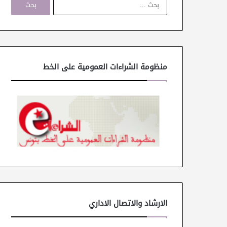
ل
ب
ح
ث
ع
ن
منظومة الشراءات العمومية على الخط
:
الارشاد والاتصال الاداري