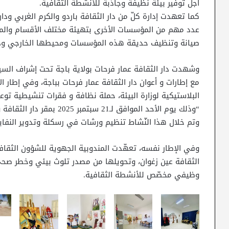
أجل توفير بيئة نظيفة وجاذبة للأنشطة الثقافية.
كما تعهدت إدارة كلّ من دار الثقافة باردو والكرم الغربي ودار
عدد مهم من المؤسسات الأخرى بتهيئة مختلف الأقسام والم
صيانة وتنظيف حديقة هذه المؤسسات ومحيطها الخارجي وذلك 
وشهدت دار الثقافة عمار فرحات بولاية باجة تحت إشراف السيد
مع إطارات و أعوان دار الثقافة عمار فرحات بباجة، وفي إطار ال
البلاستيكية لوزارة البيئة، حملة نظافة و فقرات تنشيطية ت
“وذلك يوم الأحد الموافق لـ21 سبتمبر 2025 بمقر دار الثقافة وبالاشتراك مع بلدية المعقولة.
وتم خلال هذا النّشاط تنظيم ورشات في رسكلة وتدوير النفاي
وفي الإطار نفسه، تعهّدت المندوبية الجهوية للشؤون الثقافي
الثقافة عين زغوان، وتحويلها من مصدر تلوث بيئي وخطر صحي
وظيفي مخصّص للأنشطة الثقافية.