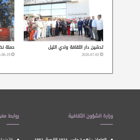
تدشين دار الثقافة وادي الليل
حملة نظ
-06-19
2026-07-02
وزارة الشؤون الثقافية
روابط مفي
العنوان : نهج 2 مارس 1934 القصبة, 1002
الأحندة 