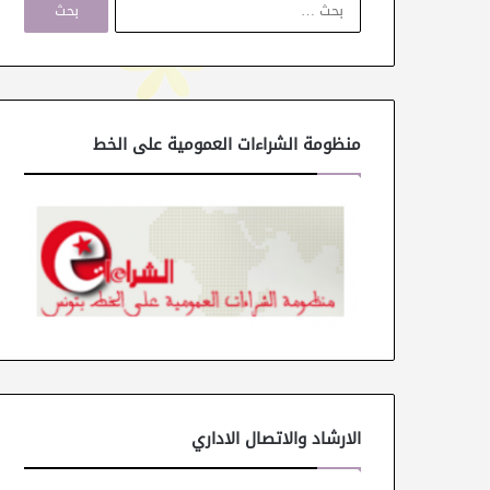
ل
ب
ح
ث
ع
ن
منظومة الشراءات العمومية على الخط
:
الارشاد والاتصال الاداري