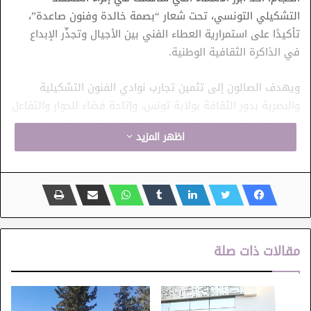
التشكيلي التونسي، تحت شعار “بصمة خالدة وفنون صاعدة”،
تأكيدًا على استمرارية العطاء الفني بين الأجيال وتجذّر الإبداع
في الذاكرة الثقافية الوطنية.
ويهدف الصالون إلى تثمين تجارب نوادي الفنون التشكيلية
والبصرية بدور الثقافة بولاية تونس، وإتاحة فضاء للحوار والتفاعل
بين الشباب المبدع والمشرفين والفنانين المحترفين، إلى جانب
اظهر المزيد
عرض مجموعة من الإبداعات التشكيلية التي تعبّر عن تنوع
الأساليب والتقنيات والرؤى الفنية.
الصالون الجهوي لنوادي الفنون التشكيلية والبصرية
تونس
مقالات ذات صلة