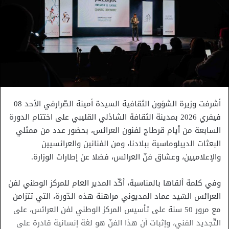
أشرفت وزيرة الشؤون الثقافية السيدة أمينة الصّرارفي الأحد 08
فيفري 2026 بمدينة الثقافة الشاذلي القليبي على اختتام الدورة
السابعة من أيام قرطاج لفنون العرائس، بحضور عدد من ممثلي
البعثات الديبلوماسية ببلادنا، ومن الفنانين والعرائسيين
والإعلاميين، وعشاق فنّ العرائس، فضلا عن إطارات الوزارة.
وفي كلمة ألقاها بالمناسبة، أكّد المدير العام للمركز الوطني لفن
العرائس السّيد عماد المديوني مراهنة هذه الدّورة، التي تتزامن
مع مرور 50 سنة على تأسيس المركز الوطني لفن العرائس، على
التّجديد الفني، وإثبات أن هذا الفنّ هو لغة إنسانية قادرة على