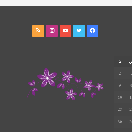
فيسبوك
تويتر
يوتيوب
انستقرام
ملخص
الموقع
RSS
د
2
9
16
1
23
2
30
2