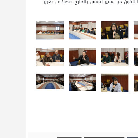
لتكون خير سفير لتونس بالخارج، فضلا عن تعزيز