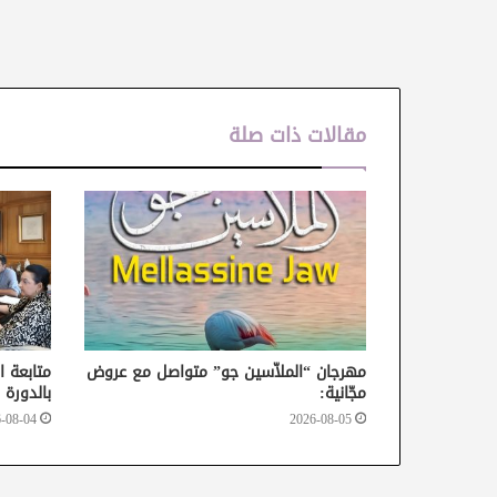
مقالات ذات صلة
مهرجان “الملاّسين جو” متواصل مع عروض
متابعة ا
مجّانية:
بالدورة 37 من أيام قرطاج السينمائية
-08-04
2026-08-05