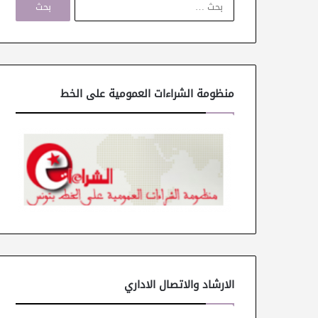
ل
ب
ح
ث
ع
ن
منظومة الشراءات العمومية على الخط
:
الارشاد والاتصال الاداري