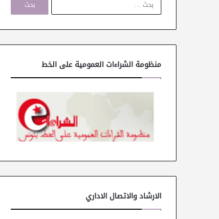
ل
ب
ح
ث
ع
ن
منظومة الشراءات العمومية على الخط
:
الارشاد والاتصال الاداري