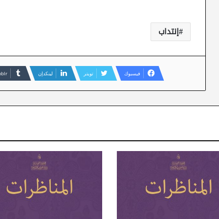
إنتداب
فيسبوك
تويتر
لينكدإن