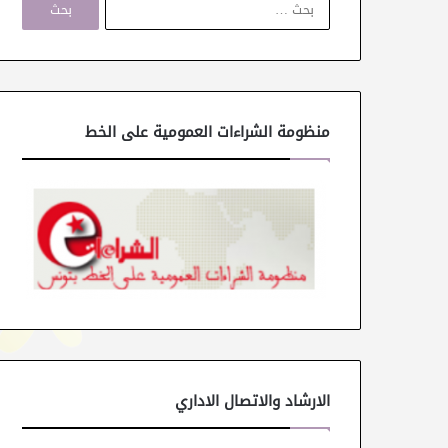
ل
ب
ح
ث
ع
ن
منظومة الشراءات العمومية على الخط
:
الارشاد والاتصال الاداري