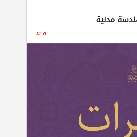
ندسة مدنية
324