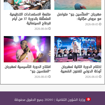
Bryan Adams
المسرح الأثري بدقة
براين آدامز
مهرجان “الملاّسين جو” متواصل
متابعة الاستعدادات التنظيمية
مع عروض مجّانية:
المتعلّقة بالدورة 37 من أيام
قرطاج السينمائية
2026-08-05
2026-08-04
اختتام الدورة الثانية لمهرجان
افتتاح الدورة التأسيسية لمهرجان
أوذنة الدولي للفنون الشعبية
“الملاسين جو”
2026-08-03
2026-08-03
وزارة الشؤون الثقافية | ©2026 جميع الحقوق محفوظة