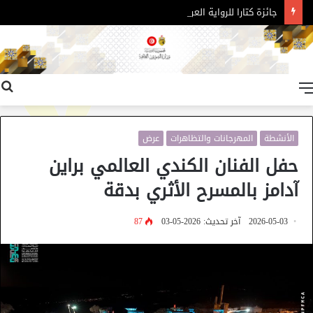
جائزة كتارا للرواية العربية – الدورة 11
القائمة
الأنشطة
المهرجانات والتظاهرات
عرض
حفل الفنان الكندي العالمي براين
آدامز بالمسرح الأثري بدقة
2026-05-03
آخر تحديث: 2026-05-03
87