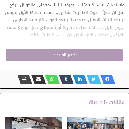
و​استهلت السهرة باعتلاء الأوركسترا السمفوني والكورال الركح،
قبل أن تطلّ “صوت الذاكرة” رشا رزق، لتفتتح حفلها الأول بتونس
برائحة التراث الأصيل، وتحديدا برائعة الموسيقار فريد الأطرش “يا
نجوم الليل”، بإعادة صياغة وتوزيع أوركسترالي حمل توقيع محمد
القرفي، وتواصل الجزء الأول من السهرة طربيّا خالصا.
​أما الفصل الثاني من السهرة، فكان عنوانه الأبرز “نوستالجيا
اظهر المزيد
الطفولة” وأناشيد الجيل الذهبي، فتحوّل المسرح إلى آلة زمن
حقيقية أعادت الحاضرين إلى سنوات البراءة، حيث خصّصت الفنانة
رشا رزق هذا الجزء لأغاني شارات الرسوم المتحركة التي حفرت
صوتها في وجدان جيل كامل على غرار “أنستازيا”، و”ريمي”،
و”أبطال الديجيتال”، و”عهد الأصدقاء”، و”القناص” وغيرها.
مقالات ذات صلة