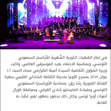
في إطار السّهرات الدّورية الشّهرية للاّركستر السمفوني
التونسي، وبمناسبة الاحتفاء بعيد الموسيقى العالمي، واكبت
وزيرة الشؤون الثقافية السيدة أمينة الصّرارفي مساء السبت 13
جوان 2026 بمسرح الأوبرا بمدينة الثقافة الشاذلي القليبي سهرة
الفنانة السّورية رشا رزق، بمصاحبة الأوركسترا السمفوني
التونسي وبقيادة المايسترو شادي القرفي، وبمرافقة كورال
أصوات أوبرا تونس، وكان ذلك بحضور ​جمهور غفير غصّت به
القاعة.