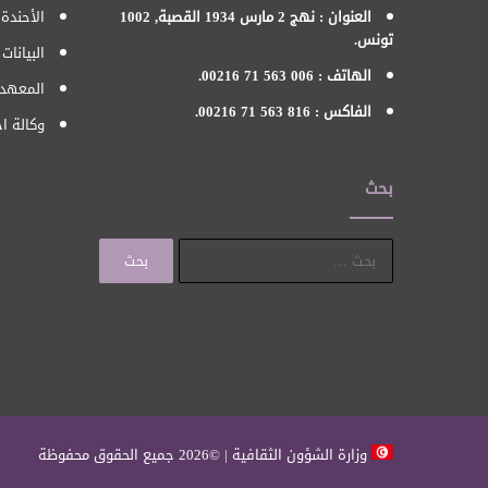
العنوان : نهج 2 مارس 1934 القصبة, 1002
الأحندة 
تونس.
البيانات
الهاتف : 006 563 71 00216.
المعهد 
الفاكس : 816 563 71 00216.
وكالة اح
بحث
البحث
عن:
وزارة الشؤون الثقافية | ©2026 جميع الحقوق محفوظة