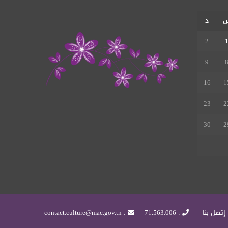
RSS
د
2
9
16
1
23
2
30
2
إتصل بنا
: 71.563.006
: contact.culture@mac.gov.tn