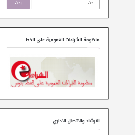
ل
ب
ح
ث
ع
ن
منظومة الشراءات العمومية على الخط
:
الارشاد والاتصال الاداري