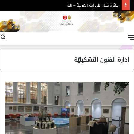
جائزة كتارا للرواية العربية – الدورة 11
القائمة
إدارة الفنون التشكيليّة