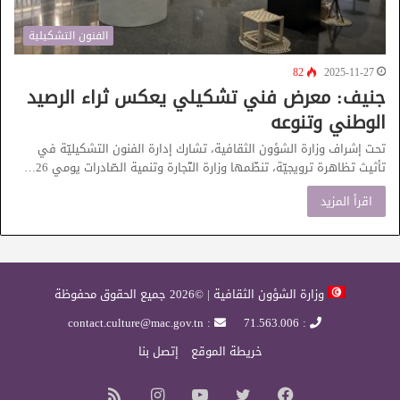
الفنون التشكيلية
82
2025-11-27
جنيف: معرض فني تشكيلي يعكس ثراء الرصيد
الوطني وتنوعه
تحت إشراف وزارة الشؤون الثقافية، تشارك إدارة الفنون التشكيليّة في
تأثيث تظاهرة ترويجيّة، تنظّمها وزارة التّجارة وتنمية الصّادرات يومي 26…
اقرأ المزيد
وزارة الشؤون الثقافية | ©2026 جميع الحقوق محفوظة
: contact.culture@mac.gov.tn
: 71.563.006
خريطة الموقع
إتصل بنا
فيسبوك
تويتر
يوتيوب
انستقرام
ملخص