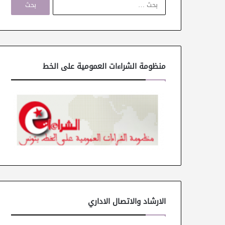
ل
ب
ح
ث
ع
ن
منظومة الشراءات العمومية على الخط
:
الارشاد والاتصال الاداري