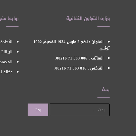
وزارة الشؤون الثقافية
روابط مفي
العنوان : نهج 2 مارس 1934 القصبة, 1002
الأحندة 
تونس.
البيانات
الهاتف : 006 563 71 00216.
المعهد 
الفاكس : 816 563 71 00216.
وكالة اح
بحث
البحث
عن: