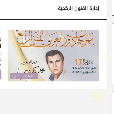
إدارة الفنون الركحية
م
ا
ت
م
التظاهرات الثقافية