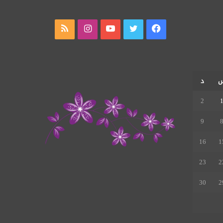
فيسبوك
تويتر
يوتيوب
انستقرام
ملخص
الموقع
RSS
د
2
9
16
1
23
2
30
2