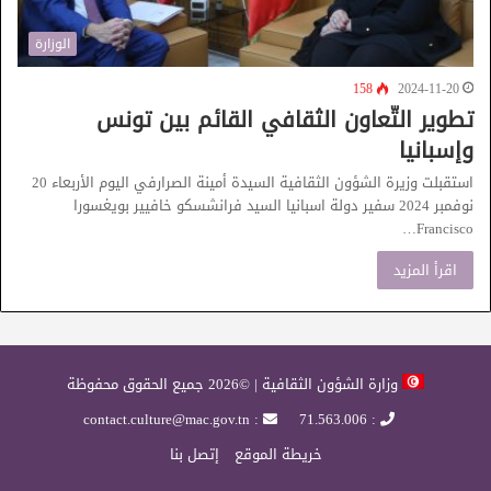
الوزارة
158
2024-11-20
تطوير التّعاون الثقافي القائم بين تونس
وإسبانيا
استقبلت وزيرة الشؤون الثقافية السيدة أمينة الصرارفي اليوم الأربعاء 20
نوفمبر 2024 سفير دولة اسبانيا السيد فرانشسكو خافيير بويغسورا
Francisco…
اقرأ المزيد
وزارة الشؤون الثقافية | ©2026 جميع الحقوق محفوظة
: contact.culture@mac.gov.tn
: 71.563.006
خريطة الموقع
إتصل بنا