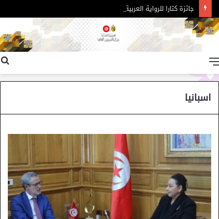
جائزة كتارا للرواية العربية – الدورة 11
القائمة
اسبانيا