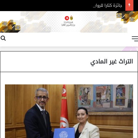
جائزة كتارا للرواية العربية – الدورة 11
القائمة
التراث غير المادي