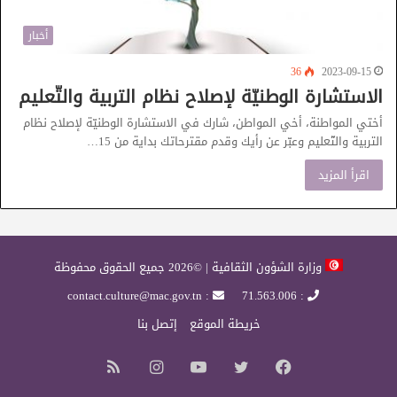
أخبار
36
2023-09-15
الاستشارة الوطنيّة لإصلاح نظام التربية والتّعليم
أختي المواطنة، أخي المواطن، شارك في الاستشارة الوطنيّة لإصلاح نظام
التربية والتّعليم وعبّر عن رأيك وقدم مقترحاتك بداية من 15…
اقرأ المزيد
وزارة الشؤون الثقافية | ©2026 جميع الحقوق محفوظة
: contact.culture@mac.gov.tn
: 71.563.006
خريطة الموقع
إتصل بنا
فيسبوك
تويتر
يوتيوب
انستقرام
ملخص