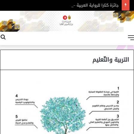
جائزة كتارا للرواية العربية – الدورة 11
القائمة
التربية والتّعليم