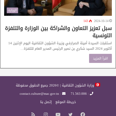
الوزارة
143
2024-10-14
سبل تعزيز التعاون والشراكة بين الوزارة والتلفزة
التونسية
استقبلت السيدة أمينة الصرارفي وزيرة الشؤون الثقافية اليوم الإثنين 14
أكتوبر 2024 السيد شكري بن نصير الرئيس المدير العام للتلفزة…
اقرأ المزيد
وزارة الشؤون الثقافية | ©2026 جميع الحقوق محفوظة
: contact.culture@mac.gov.tn
: 71.563.006
خريطة الموقع
إتصل بنا
فيسبوك
تويتر
يوتيوب
انستقرام
ملخص