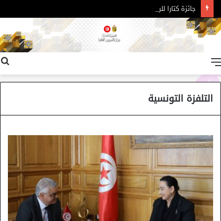
جائزة كتارا للرواية العربية – الدورة 11
القائمة
التلفزة التونسية