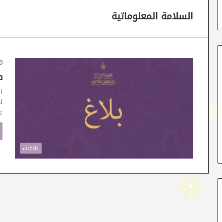
السلامة المعلوماتية
ط
ا
ل
عـر
بلاغات