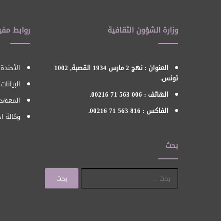
وزارة الشؤون الثقافية
روابط مفي
العنوان : نهج 2 مارس 1934 القصبة, 1002
الأحندة 
تونس.
البيانات
الهاتف : 006 563 71 00216.
المعهد 
الفاكس : 816 563 71 00216.
وكالة اح
بحث
البحث
عن: