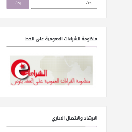
ل
ب
ح
ث
ع
ن
منظومة الشراءات العمومية على الخط
:
الارشاد والاتصال الاداري