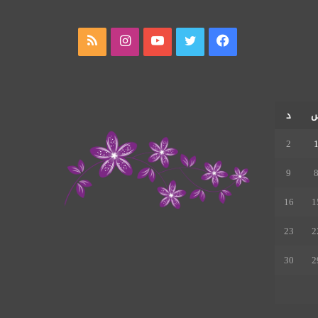
فيسبوك
تويتر
يوتيوب
انستقرام
ملخص
الموقع
RSS
د
2
9
16
1
23
2
30
2