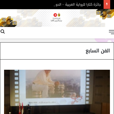
جائزة كتارا للرواية العربية – الدورة 11
القائمة
الفن السابع