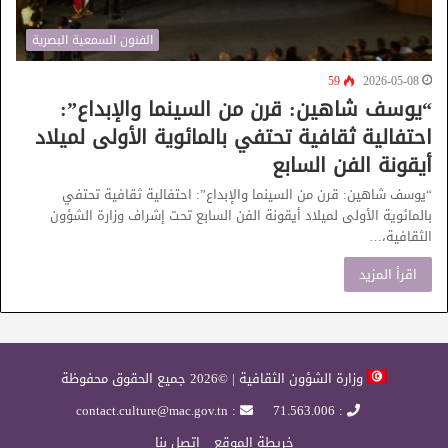
الفنون السمعية البصرية
59
2026-05-08
“يوسف شاهين: قرن من السينما والإبداع”:
احتفالية ثقافية تحتفي بالمائوية الأولى لميلاد
أيقونة الفن السابع
“يوسف شاهين: قرن من السينما والإبداع”: احتفالية ثقافية تحتفي
بالمائوية الأولى لميلاد أيقونة الفن السابع تحت إشراف وزارة الشؤون
الثقافية،…
اقرأ المزيد
وزارة الشؤون الثقافية | ©2026 جميع الحقوق محفوظة
: contact.culture@mac.gov.tn
: 71.563.006
خريطة الموقع
إتصل بنا