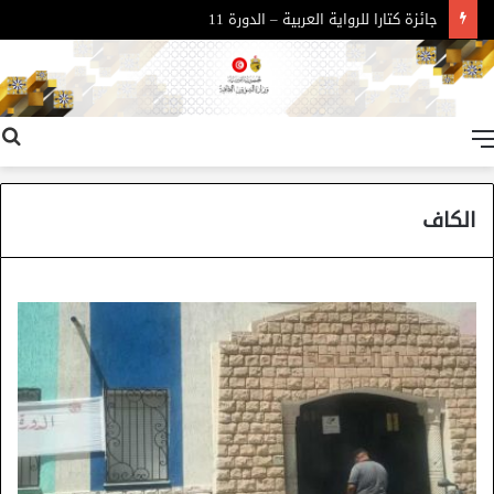
جائزة كتارا للرواية العربية – الدورة 11
القائمة
الكاف