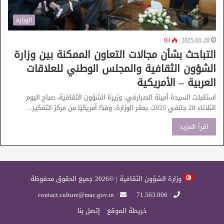
الوزارة
93
2025-01-28
التباحث بشأن مجالات التعاون الممكنة بين وزارة
الشؤون الثقافية والمجلس الوطني للعلاقات
العربية – الأمريكية
استقبلت السيدة أمينة الصرارفي، وزيرة الشؤون الثقافية، صباح اليوم
الثلاثاء 28 جانفي 2025، بمقر الوزارة، وفدًا أمريكيًا من مركز التفكير…
اقرأ المزيد
وزارة الشؤون الثقافية | ©2026 جميع الحقوق محفوظة
: contact.culture@mac.gov.tn
: 71.563.006
خريطة الموقع
إتصل بنا